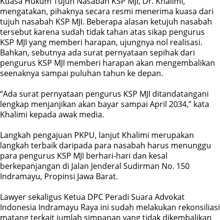
Kuasa Hukum Tujuh Nasabah KSP MJI, Dr. Khalimi,
mengatakan, pihaknya secara resmi menerima kuasa dari
tujuh nasabah KSP MJI. Beberapa alasan ketujuh nasabah
tersebut karena sudah tidak tahan atas sikap pengurus
KSP MJI yang memberi harapan, ujungnya nol realisasi.
Bahkan, sebutnya ada surat pernyataan sepihak dari
pengurus KSP MJI memberi harapan akan mengembalikan
seenaknya sampai puluhan tahun ke depan.
“Ada surat pernyataan pengurus KSP MJI ditandatangani
lengkap menjanjikan akan bayar sampai April 2034,” kata
Khalimi kepada awak media.
Langkah pengajuan PKPU, lanjut Khalimi merupakan
langkah terbaik daripada para nasabah harus menunggu
para pengurus KSP MJI berhari-hari dan kesal
berkepanjangan di Jalan Jenderal Sudirman No. 150
Indramayu, Propinsi Jawa Barat.
Lawyer sekaligus Ketua DPC Peradi Suara Advokat
Indonesia Indramayu Raya ini sudah melakukan rekonsiliasi
matang terkait jumlah simpanan yang tidak dikembalikan