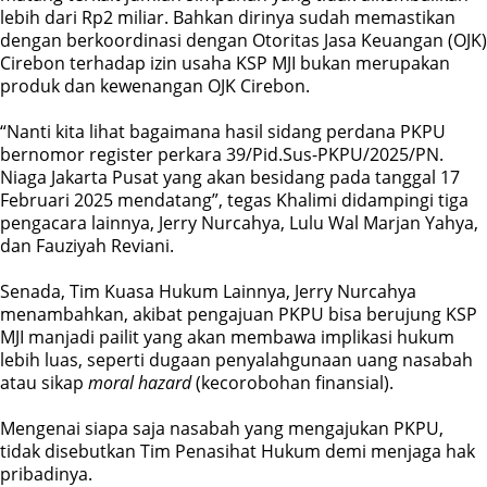
lebih dari Rp2 miliar. Bahkan dirinya sudah memastikan
dengan berkoordinasi dengan Otoritas Jasa Keuangan (OJK)
Cirebon terhadap izin usaha KSP MJI bukan merupakan
produk dan kewenangan OJK Cirebon.
“Nanti kita lihat bagaimana hasil sidang perdana PKPU
bernomor register perkara 39/Pid.Sus-PKPU/2025/PN.
Niaga Jakarta Pusat yang akan besidang pada tanggal 17
Februari 2025 mendatang”, tegas Khalimi didampingi tiga
pengacara lainnya, Jerry Nurcahya, Lulu Wal Marjan Yahya,
dan Fauziyah Reviani.
Senada, Tim Kuasa Hukum Lainnya, Jerry Nurcahya
menambahkan, akibat pengajuan PKPU bisa berujung KSP
MJI manjadi pailit yang akan membawa implikasi hukum
lebih luas, seperti dugaan penyalahgunaan uang nasabah
atau sikap
moral hazard
(kecorobohan finansial).
Mengenai siapa saja nasabah yang mengajukan PKPU,
tidak disebutkan Tim Penasihat Hukum demi menjaga hak
pribadinya.