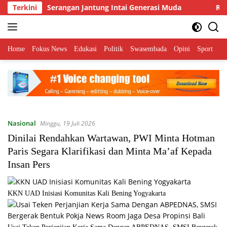
Langsung
Terkini
Serangan Jantung Intai Generasi Muda
Ratusa
ke
konten
Home
Fokus News
Edukasi
Politik
Swasembada
Opini
Sport
Pa
Nasional
Minggu, 19 Juli 2026
Dinilai Rendahkan Wartawan, PWI Minta Hotman
Paris Segara Klarifikasi dan Minta Ma’af Kepada
Insan Pers
KKN UAD Inisiasi Komunitas Kali Bening Yogyakarta