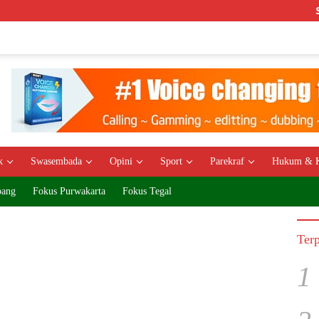
Semb
k
Swasembada
Opini
Sport
Parekraf
Hukum & K
bang
Fokus Purwakarta
Fokus Tegal
Ter
1