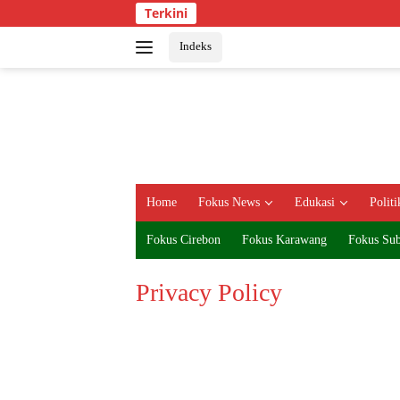
Langsung
Terkini
ke
konten
Indeks
Home
Fokus News
Edukasi
Politi
Fokus Cirebon
Fokus Karawang
Fokus Su
Privacy Policy