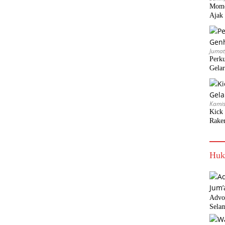
Mome
Ajak 
Jumat
Perk
Gela
Kamis
Kick
Rake
Huk
Advo
Selam