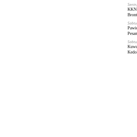
Senin,
KKN 
Bron
Sabtu
Pawi
Pesa
Sabtu
Kuwu
Kedo