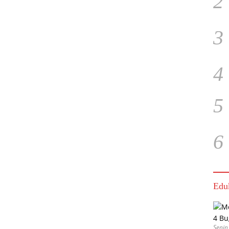
2
3
4
5
6
Edu
Senin