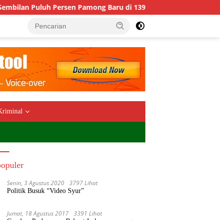
ilan Puluh Persen Pamong Baru di 139 Desa Resmi Bertugas
riminal
populer
Senin, 3 Agustus 2020
3797 Lihat
Politik Busuk “Video Syur”
Jumat, 18 Agustus 2017
3391 Lihat