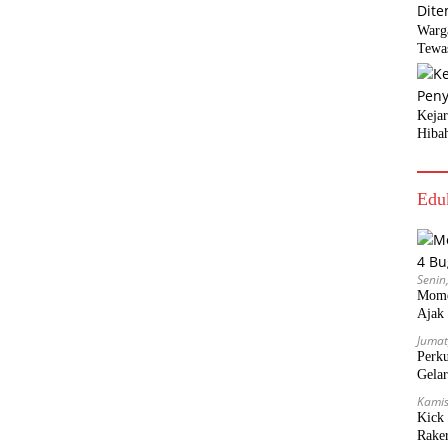
Warg
Tewa
Keja
Hiba
Edu
Senin
Mome
Ajak 
Jumat
Perk
Gela
Kamis
Kick
Rake