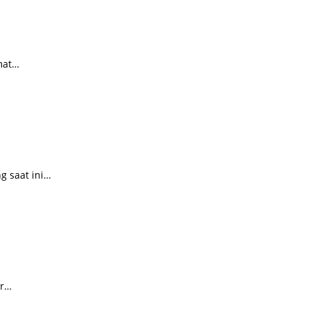
mat…
 saat ini…
ar…