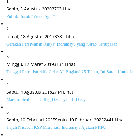
1
Senin, 3 Agustus 2020
3793 Lihat
Politik Busuk “Video Syur”
2
Jumat, 18 Agustus 2017
3381 Lihat
Gerakan Perlawanan Rakyat Indramayu yang Kerap Terlupakan
3
Minggu, 17 Maret 2019
3134 Lihat
Tunggal Putra Paceklik Gelar All England 25 Tahun, Ini Saran Untuk Jona
4
Sabtu, 4 Agustus 2018
2714 Lihat
Maestro Seniman Tarling Dermayu, Hj Dariyah
5
Senin, 10 Februari 2025
Senin, 10 Februari 2025
2441 Lihat
Tujuh Nasabah KSP Mitra Jasa Indramayu Ajukan PKPU