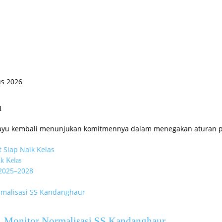
us 2026
u
yu kembali menunjukan komitmennya dalam menegakan aturan per
k Kelas
r Monitor Normalisasi SS Kandanghaur