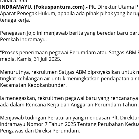
Dibaca:
335
INDRAMAYU, (Fokuspantura.com),-
Plt. Direktur Utama 
Aparat Penegak Hukum, apabila ada pihak-pihak yang beru
tenaga kerja.
Penegasan Jojo ini menjawab berita yang beredar baru baru
Pemkab Indramayu.
“Proses penerimaan pegawai Perumdam atau Satgas ABM Pe
media, Kamis, 31 Juli 2025.
Menurutnya, rekruitmen Satgas ABM diproyeksikan untuk 
tingkat kehilangan air untuk meningkatkan pendapatan ai
Kecamatan Kedokanbunder.
Ia menegaskan, rekruitmen pegawai baru yang rencananya 
ada dalam Rencana Kerja dan Anggaran Perumdam Tahun 2
Menjawab tudingan Peraturan yang mendasari Plt. Direktur
Indramayu Nomor 7 Tahun 2025 Tentang Perubahan Kedua
Pengawas dan Direksi Perumdam.