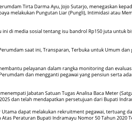
Perumdam Tirta Darma Ayu, Jojo Sutarjo, menegaskan kepad
paya melakukan Pungutan Liar (Pungli), Intimidasi atau M
 ini di media sosial tentang isu bandrol Rp150 juta untuk
rumdam saat ini, Transparan, Terbuka untuk Umum dan gr
membantu pelayanan dalam rangka monitoring dan evaluasi
r Perumdam dan mengganti pegawai yang pensiun serta adan
menempati Jabatan Satuan Tugas Analisa Baca Meter (Satg
025 dan telah mendapatkan persetujuan dari Bupati Indr
 Utama dapat melakukan rekruitment pegawai, tertuang dal
 Atas Peraturan Bupati Indramayu Nomor 50 Tahun 2020 