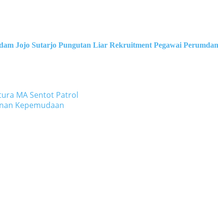
dam Jojo Sutarjo
Pungutan Liar
Rekruitment Pegawai Perumda
ura MA Sentot Patrol
yanan Kepemudaan