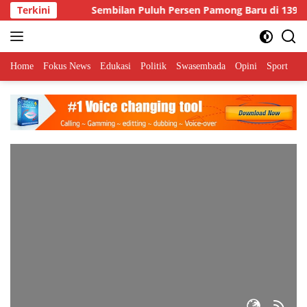
Langsung
Terkini
Sembilan Puluh Persen Pamong Baru di 139 D
ke
konten
Home
Fokus News
Edukasi
Politik
Swasembada
Opini
Sport
Pa